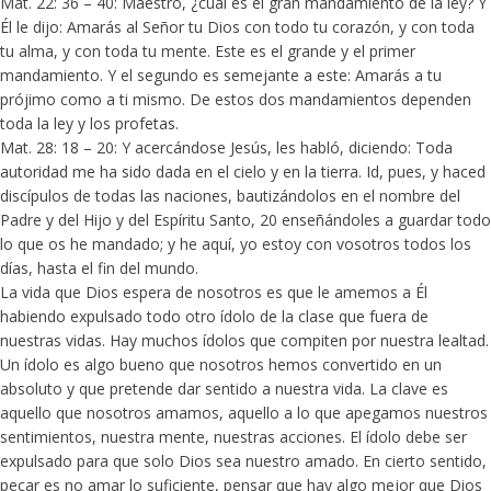
Mat. 22: 36 – 40: Maestro, ¿cuál es el gran mandamiento de la ley? Y
Él le dijo: Amarás al Señor tu Dios con todo tu corazón, y con toda
tu alma, y con toda tu mente. Este es el grande y el primer
mandamiento. Y el segundo es semejante a este: Amarás a tu
prójimo como a ti mismo. De estos dos mandamientos dependen
toda la ley y los profetas.
Mat. 28: 18 – 20: Y acercándose Jesús, les habló, diciendo: Toda
autoridad me ha sido dada en el cielo y en la tierra. Id, pues, y haced
discípulos de todas las naciones, bautizándolos en el nombre del
Padre y del Hijo y del Espíritu Santo, 20 enseñándoles a guardar todo
lo que os he mandado; y he aquí, yo estoy con vosotros todos los
días, hasta el fin del mundo.
La vida que Dios espera de nosotros es que le amemos a Él
habiendo expulsado todo otro ídolo de la clase que fuera de
nuestras vidas. Hay muchos ídolos que compiten por nuestra lealtad.
Un ídolo es algo bueno que nosotros hemos convertido en un
absoluto y que pretende dar sentido a nuestra vida. La clave es
aquello que nosotros amamos, aquello a lo que apegamos nuestros
sentimientos, nuestra mente, nuestras acciones. El ídolo debe ser
expulsado para que solo Dios sea nuestro amado. En cierto sentido,
pecar es no amar lo suficiente, pensar que hay algo mejor que Dios