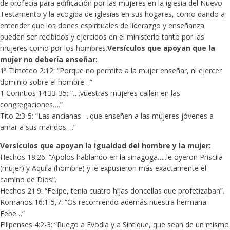
de profecía para edificación por las mujeres en la iglesia del Nuevo
Testamento y la acogida de iglesias en sus hogares, como dando a
entender que los dones espirituales de liderazgo y enseñanza
pueden ser recibidos y ejercidos en el ministerio tanto por las
mujeres como por los hombres.
Versículos que apoyan que la
mujer no debería enseñar:
1ª Timoteo 2:12: “Porque no permito a la mujer enseñar, ni ejercer
dominio sobre el hombre…”
1 Corintios 14:33-35: “….vuestras mujeres callen en las
congregaciones….”
Tito 2:3-5: “Las ancianas…..que enseñen a las mujeres jóvenes a
amar a sus maridos….”
Versículos que apoyan la igualdad del hombre y la mujer:
Hechos 18:26: “Apolos hablando en la sinagoga…..le oyeron Priscila
(mujer) y Aquila (hombre) y le expusieron más exactamente el
camino de Dios”.
Hechos 21:9: “Felipe, tenia cuatro hijas doncellas que profetizaban”.
Romanos 16:1-5,7: “Os recomiendo además nuestra hermana
Febe…”
Filipenses 4:2-3: “Ruego a Evodia y a Síntique, que sean de un mismo