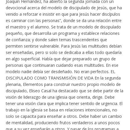
Joaquín Hernández, ha abierto la segunda jornada con un
devocional acerca del modelo de discipulado de Jesús, que ha
venido a reforzar e insistir en que para Jesús hacer discípulos
es caminar con las personas”, donde se da una relación entre
el maestro y el alumno. Se trata de un modelo de discipulado
pequeño, que desarrolla un programa y establece relaciones
de confianza; y donde salen temas trascendentes que
permiten sentirse vulnerable. Para Jesús las multitudes debían
ser enseñadas, pero si solo se dedicaba a ellas todo quedaría
en algo superficial. Había que dejar preparado un grupo de
personas que continuaran cuidando esas multitudes. En ese
modelo nadie debía ser desdeñado. No eran perfectos. EL
DISCIPULADO COMO TRANSMISIÓN DE VIDA En la segunda
plenaria, Elementos para construir nuestro propio modelo de
discipulado, Eliseo Casal ha destacado que se debe partir de la
visión de liderazgo de una iglesia que orienta, dirige. Debe
tener una visión clara que implica tener sentido de urgencia. El
trabajo en la iglesia se basa en relaciones intencionales, no
solo se capacita para enseñar a otros. Debe haber un cambio
de mentalidad, produciendo frutos verdaderos a unos pocos
que a su vez enseñarán a otros. Y pasar de los programas a