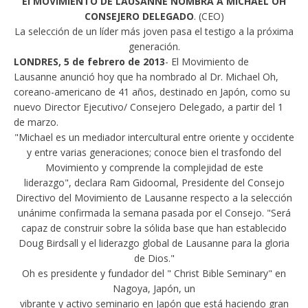
El MOVIMIENTO DE LAUSANNE NOMBRA A MICHAEL OH
CONSEJERO DELEGADO
. (CEO)
La selección de un líder más joven pasa el testigo a la próxima
generación.
LONDRES, 5 de febrero de 2013
- El Movimiento de
Lausanne anunció hoy que ha nombrado al Dr. Michael Oh,
coreano-americano de 41 años, destinado en Japón, como su
nuevo Director Ejecutivo/ Consejero Delegado, a partir del 1
de marzo.
"Michael es un mediador intercultural entre oriente y occidente
y entre varias generaciones; conoce bien el trasfondo del
Movimiento y comprende la complejidad de este
liderazgo", declara Ram Gidoomal, Presidente del Consejo
Directivo del Movimiento de Lausanne respecto a la selección
unánime confirmada la semana pasada por el Consejo. "Será
capaz de construir sobre la sólida base que han establecido
Doug Birdsall y el liderazgo global de Lausanne para la gloria
de Dios."
Oh es presidente y fundador del " Christ Bible Seminary" en
Nagoya, Japón, un
vibrante y activo seminario en Japón que está haciendo gran