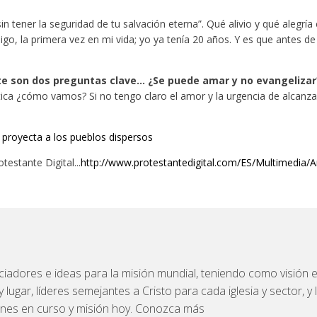
tener la seguridad de tu salvación eterna”. Qué alivio y qué alegría
go, la primera vez en mi vida; yo ya tenía 20 años. Y es que antes d
e son dos preguntas clave… ¿Se puede amar y no evangelizar
ctica ¿cómo vamos? Si no tengo claro el amor y la urgencia de alcanza
se proyecta a los pueblos dispersos
testante Digital...
http://www.protestantedigital.com/ES/Multimedia/A
iadores e ideas para la misión mundial, teniendo como visión el
ugar, líderes semejantes a Cristo para cada iglesia y sector, y l
ones en curso y misión hoy. Conozca más