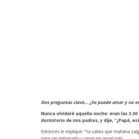
Dos preguntas clave… ¿Se puede amar y no ev
Nunca olvidaré aquella noche: eran las 3.3
dormitorio de mis padres, y dije, “¿Papá, est
Entonces le expliqué: “Ya sabes que mañana salgo
para ser entrenado y servir en aquel país.