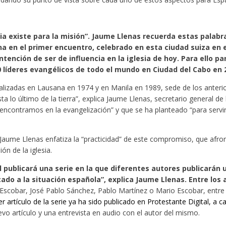
ia existe para la misión”. Jaume Llenas recuerda estas palabr
 en el primer encuentro, celebrado en esta ciudad suiza en e
ntención de ser de influencia en la iglesia de hoy. Para ello 
 líderes evangélicos de todo el mundo en Ciudad del Cabo en 
lizadas en Lausana en 1974 y en Manila en 1989, sede de los anterio
ta lo último de la tierra”, explica Jaume Llenas, secretario general de
ntramos en la evangelización” y que se ha planteado “para servir de
, Jaume Llenas enfatiza la “practicidad” de este compromiso, que afr
ón de la iglesia.
 publicará una serie en la que diferentes autores publicarán 
ado a la situación española”, explica Jaume Llenas. Entre los
scobar, José Pablo Sánchez, Pablo Martínez o Mario Escobar, entre otr
r artículo de la serie ya ha sido publicado en Protestante Digital, a 
o artículo y una entrevista en audio con el autor del mismo.