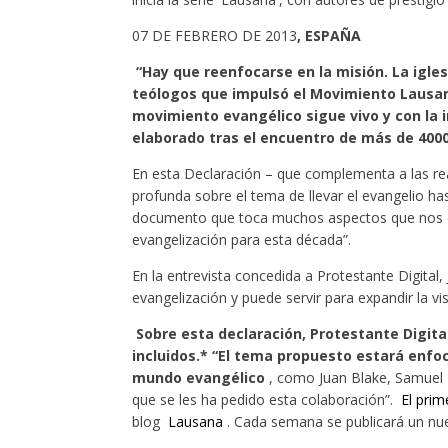
07 DE FEBRERO DE 2013
, ESPAÑA
“Hay que reenfocarse en la misión. La igles
teólogos que impulsó el Movimiento Lausana
movimiento evangélico sigue vivo y con la i
elaborado tras el encuentro de más de 4000
En esta Declaración – que complementa a las rea
profunda sobre el tema de llevar el evangelio has
documento que toca muchos aspectos que nos enco
evangelización para esta década”.
En la entrevista concedida a Protestante Digital
evangelización y puede servir para expandir la visi
Sobre esta declaración, Protestante Digital
incluidos.* “El tema propuesto estará enfoc
mundo evangélico
, como Juan Blake, Samuel E
que se les ha pedido esta colaboración”.
El prime
blog
Lausana
. Cada semana se publicará un nuev